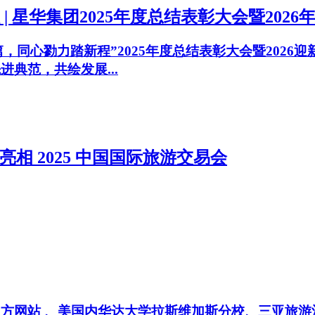
 星华集团2025年度总结表彰大会暨202
新篇，同心勠力踏新程”2025年度总结表彰大会暨20
典范，共绘发展...
亮相 2025 中国国际旅游交易会
国）官方网站 、美国内华达大学拉斯维加斯分校、三亚