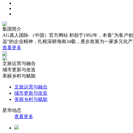
集团简介
AG真人国际·（中国）官方网站 初创于1992年，本着"为
远”的企业精神，扎根深耕海南34载，逐步发展为一家多元化
查看更多
文旅运营与融合
城市更新与改造
美丽乡村与赋能
文旅运营与融合
城市更新与改造
美丽乡村与赋能
星华动态
查看更多