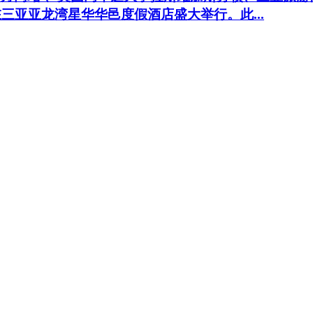
三亚亚龙湾星华华邑度假酒店盛大举行。此...