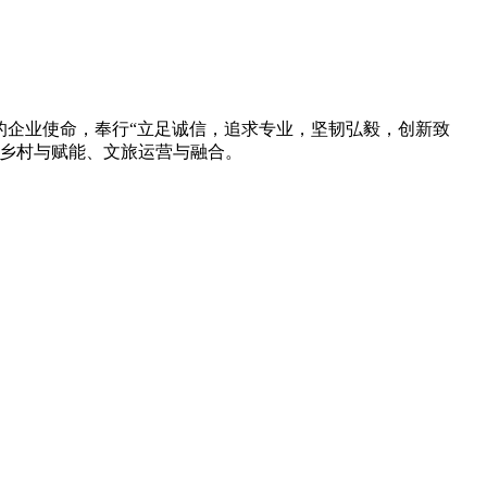
"的企业使命，奉行“立足诚信，追求专业，坚韧弘毅，创新致
丽乡村与赋能、文旅运营与融合。