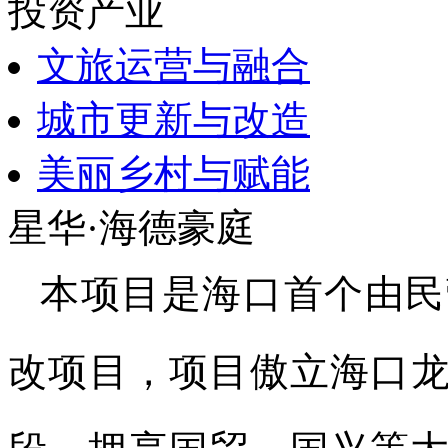
投资产业
文旅运营与融合
城市更新与改造
美丽乡村与赋能
星华·海德豪庭
本项目
是海口首个由民
改项目，项目傲立海口龙