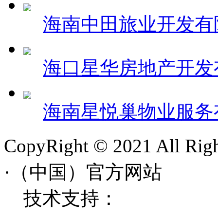
海南中田旅业开发有
海口星华房地产开发
海南星悦巢物业服务
CopyRight © 2021 All 
·（中国）官方网站
技术支持：