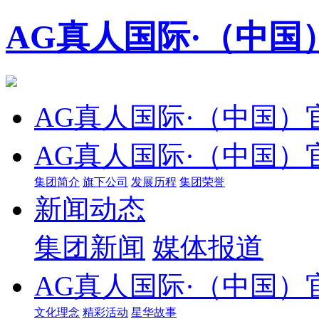
AG真人国际·（中国
AG真人国际·（中国）
AG真人国际·（中国）
集团简介
旗下公司
发展历程
集团荣誉
新闻动态
集团新闻
媒体报道
AG真人国际·（中国）
文化理念
精彩活动
星华故事