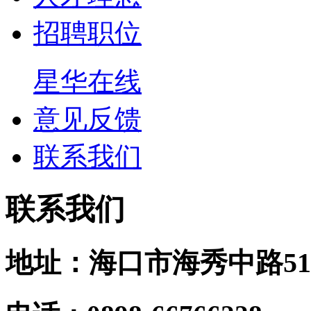
招聘职位
星华在线
意见反馈
联系我们
联系我们
地址：海口市海秀中路51